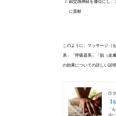
副交感神経を優位にし、
に貢献
このように、マッサージ（
系」「呼吸器系」「肌（皮
の効果についての詳しい説
2
【
「も
活に