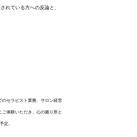
張されている方への反論と、
ーでのセラピスト業務、サロン経営
にご体験いただき、心の拠り所と
業予定。